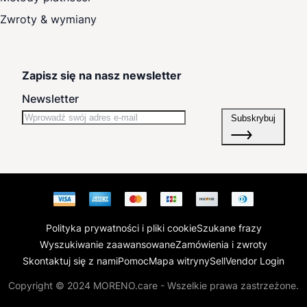
Zwroty & wymiany
Zapisz się na nasz newsletter
Newsletter
Subskrybuj
Polityka prywatności i pliki cookie
Szukane frazy
Wyszukiwanie zaawansowane
Zamówienia i zwroty
Skontaktuj się z nami
Pomoc
Mapa witryny
Sell
Vendor Login
Copyright © 2024 MORENO.care - Wszelkie prawa zastrzeżone.