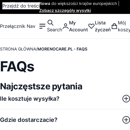
Wysyłka ryczałtowa
do większości krajów europejskich |
Przejdź do treści
Zobacz szczegóły wysyłki
My
Lista
Mój
Przełącznik Nav
Search
Account
życzeń
kosz
STRONA GŁÓWNA
MORENOCARE.PL - FAQS
FAQs
Najczęstsze pytania
Ile kosztuje wysyłka?
Gdzie dostarczacie?