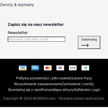
Zwroty & wymiany
Zapisz się na nasz newsletter
Newsletter
Subskrybuj
Polityka prywatności i pliki cookie
Szukane frazy
Wyszukiwanie zaawansowane
Zamówienia i zwroty
Skontaktuj się z nami
Pomoc
Mapa witryny
Sell
Vendor Login
Copyright © 2024 MORENO.care - Wszelkie prawa zastrzeżone.