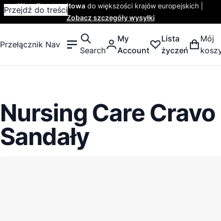
Wysyłka ryczałtowa
do większości krajów europejskich |
Przejdź do treści
Zobacz szczegóły wysyłki
My
Lista
Mój
Przełącznik Nav
Search
Account
życzeń
kosz
Nursing Care Cravo
Sandały