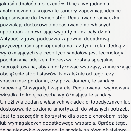
jakość i dbałość o szczegóły. Dzięki wygodnemu i
anatomicznemu krojowi te sandały zapewniają idealne
dopasowanie do Twoich stóp. Regulowane ramiączka
pozwalają dostosować dopasowanie do własnych
upodobań, zapewniając wygodę przez cały dzień.
Antypoślizgowa podeszwa zapewnia dodatkową
przyczepność i spokój ducha na każdym kroku. Jedną z
wyróżniających się cech tych sandałów jest technologia
pochłaniania uderzeń. Podeszwa została specjalnie
zaprojektowana, aby amortyzować wstrząsy, zmniejszając
obciążenie stóp i stawów. Niezależnie od tego, czy
spacerujesz po domu, czy poza domem, te sandały
zapewnią Ci wygodę i wsparcie. Regulowana i wyjmowana
wkładka to kolejna cecha wyróżniająca te sandały.
Umożliwia dodanie własnych wkładek ortopedycznych lub
dostosowanie poziomu amortyzacji do własnych potrzeb.
Jest to szczególnie korzystne dla osób z chorobami stóp
lub wymagających dodatkowego wsparcia. Oprócz tego,
że są niezwykle wygodne, te sandały są również stylowe.