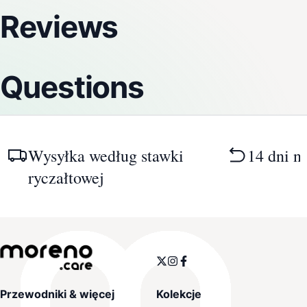
Reviews
Questions
Wysyłka według stawki
14 dni n
ryczałtowej
Przewodniki & więcej
Kolekcje