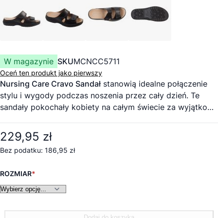
W magazynie
SKU
MCNCC5711
Oceń ten produkt jako pierwszy
Nursing Care Cravo Sandał
stanowią idealne połączenie
stylu i wygody podczas noszenia przez cały dzień. Te
sandały pokochały kobiety na całym świecie za wyjątkową
jakość i dbałość o szczegóły. Dzięki wygodnemu i
anatomicznemu krojowi te sandały zapewniają idealne
229,95 zł
dopasowanie do Twoich stóp. Regulowane ramiączka
186,95 zł
pozwalają dostosować dopasowanie do własnych
upodobań, zapewniając wygodę przez cały dzień.
ROZMIAR
Antypoślizgowa podeszwa zapewnia dodatkową
przyczepność i spokój ducha na każdym kroku. Jedną z
wyróżniających się cech tych sandałów jest technologia
pochłaniania uderzeń. Podeszwa została specjalnie
Dodaj do koszyka