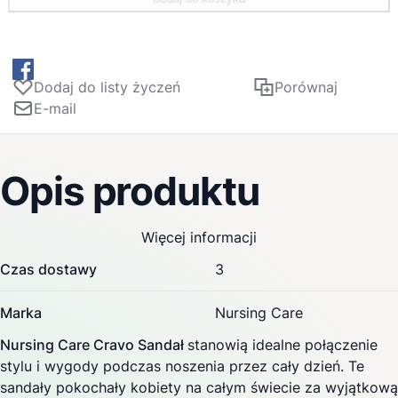
zaprojektowana, aby amortyzować wstrząsy, zmniejszając
obciążenie stóp i stawów. Niezależnie od tego, czy
spacerujesz po domu, czy poza domem, te sandały
zapewnią Ci wygodę i wsparcie. Regulowana i wyjmowana
Dodaj do listy życzeń
Porównaj
wkładka to kolejna cecha wyróżniająca te sandały.
E-mail
Umożliwia dodanie własnych wkładek ortopedycznych lub
dostosowanie poziomu amortyzacji do własnych potrzeb.
Jest to szczególnie korzystne dla osób z chorobami stóp
Opis produktu
lub wymagających dodatkowego wsparcia.
Więcej informacji
Czas dostawy
3
Marka
Nursing Care
Nursing Care Cravo Sandał
stanowią idealne połączenie
stylu i wygody podczas noszenia przez cały dzień. Te
sandały pokochały kobiety na całym świecie za wyjątkową