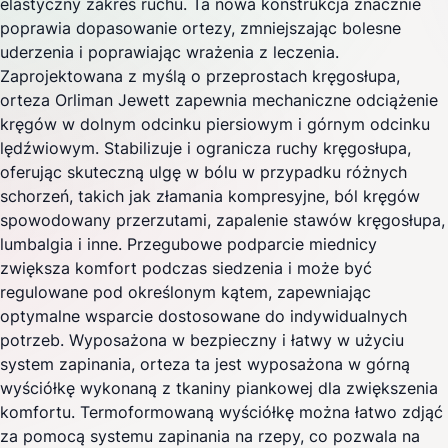
elastyczny zakres ruchu. Ta nowa konstrukcja znacznie
poprawia dopasowanie ortezy, zmniejszając bolesne
uderzenia i poprawiając wrażenia z leczenia.
Zaprojektowana z myślą o przeprostach kręgosłupa,
orteza Orliman Jewett zapewnia mechaniczne odciążenie
kręgów w dolnym odcinku piersiowym i górnym odcinku
lędźwiowym. Stabilizuje i ogranicza ruchy kręgosłupa,
oferując skuteczną ulgę w bólu w przypadku różnych
schorzeń, takich jak złamania kompresyjne, ból kręgów
spowodowany przerzutami, zapalenie stawów kręgosłupa,
lumbalgia i inne. Przegubowe podparcie miednicy
zwiększa komfort podczas siedzenia i może być
regulowane pod określonym kątem, zapewniając
optymalne wsparcie dostosowane do indywidualnych
potrzeb. Wyposażona w bezpieczny i łatwy w użyciu
system zapinania, orteza ta jest wyposażona w górną
wyściółkę wykonaną z tkaniny piankowej dla zwiększenia
komfortu. Termoformowaną wyściółkę można łatwo zdjąć
za pomocą systemu zapinania na rzepy, co pozwala na