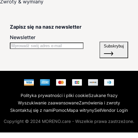
Zwroty & wymiany
Zapisz się na nasz newsletter
Newsletter
Subskrybuj
Polityka prywatności i pliki cookie
Szukane frazy
Wyszukiwanie zaawansowane
Zamówienia i zwroty
Skontaktuj się z nami
Pomoc
Mapa witryny
Sell
Vendor Login
Copyright © 2024 MORENO.care - Wszelkie prawa zastrzeżone.