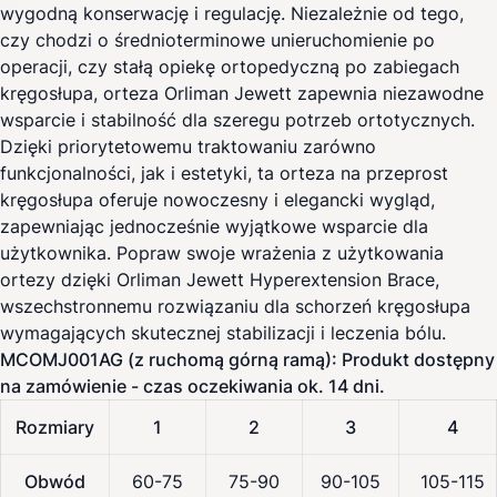
wygodną konserwację i regulację. Niezależnie od tego,
czy chodzi o średnioterminowe unieruchomienie po
operacji, czy stałą opiekę ortopedyczną po zabiegach
kręgosłupa, orteza Orliman Jewett zapewnia niezawodne
wsparcie i stabilność dla szeregu potrzeb ortotycznych.
Dzięki priorytetowemu traktowaniu zarówno
funkcjonalności, jak i estetyki, ta orteza na przeprost
kręgosłupa oferuje nowoczesny i elegancki wygląd,
zapewniając jednocześnie wyjątkowe wsparcie dla
użytkownika. Popraw swoje wrażenia z użytkowania
ortezy dzięki Orliman Jewett Hyperextension Brace,
wszechstronnemu rozwiązaniu dla schorzeń kręgosłupa
wymagających skutecznej stabilizacji i leczenia bólu.
MCOMJ001AG (z ruchomą górną ramą): Produkt dostępny
na zamówienie - czas oczekiwania ok. 14 dni.
Rozmiary
1
2
3
4
Obwód
60-75
75-90
90-105
105-115