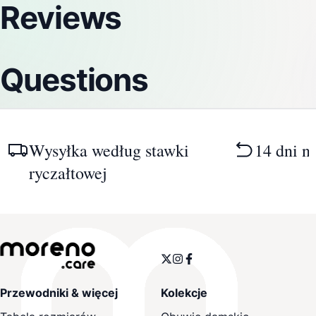
Reviews
Questions
Wysyłka według stawki
14 dni n
ryczałtowej
Przewodniki & więcej
Kolekcje