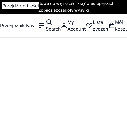
Wysyłka ryczałtowa
do większości krajów europejskich |
Przejdź do treści
Zobacz szczegóły wysyłki
My
Lista
Mój
Przełącznik Nav
Search
Account
życzeń
kosz