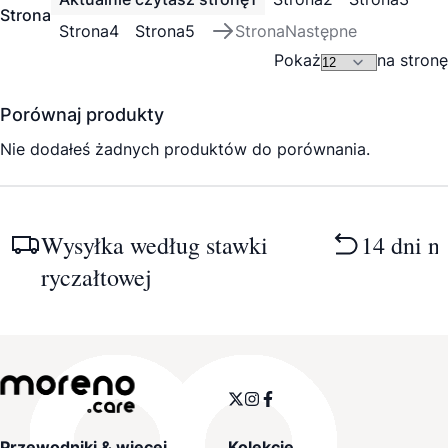
Strona
Strona
4
Strona
5
Strona
Następne
Pokaż
na stronę
Porównaj produkty
Nie dodałeś żadnych produktów do porównania.
Wysyłka według stawki
14 dni n
ryczałtowej
Przewodniki & więcej
Kolekcje