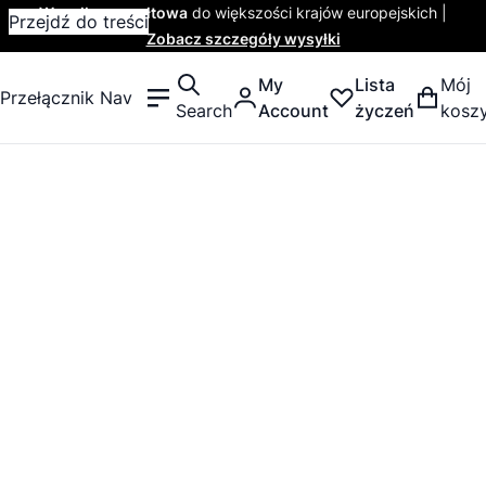
Wysyłka ryczałtowa
do większości krajów europejskich |
Przejdź do treści
Zobacz szczegóły wysyłki
My
Lista
Mój
Przełącznik Nav
Search
Account
życzeń
kosz