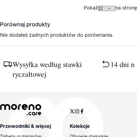
Pokaż
na stronę
Porównaj produkty
Nie dodałeś żadnych produktów do porównania.
Wysyłka według stawki
14 dni n
ryczałtowej
Przewodniki & więcej
Kolekcje
Tabela rozmiarów
Obuwie damskie