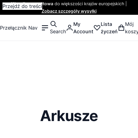
Wysyłka ryczałtowa
do większości krajów europejskich |
Przejdź do treści
Zobacz szczegóły wysyłki
My
Lista
Mój
Przełącznik Nav
Search
Account
życzeń
kosz
Arkusze