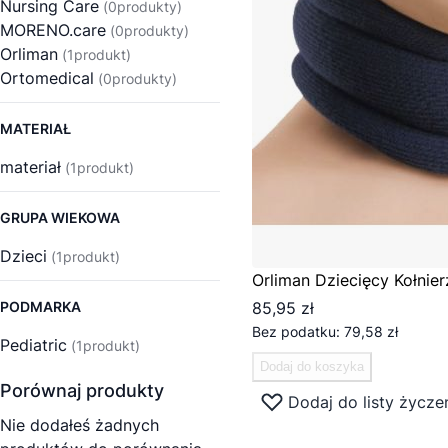
Nursing Care
0
produkty
MORENO.care
0
produkty
Orliman
1
produkt
Ortomedical
0
produkty
MATERIAŁ
materiał
1
produkt
GRUPA WIEKOWA
Dzieci
1
produkt
Orliman Dziecięcy Kołnier
PODMARKA
85,95 zł
79,58 zł
Pediatric
1
produkt
Dodaj do koszyka
Porównaj produkty
Dodaj do listy życze
Nie dodałeś żadnych