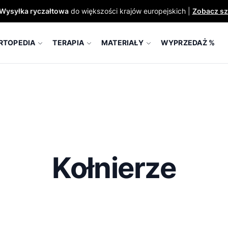
Wysyłka ryczałtowa
do większości krajów europejskich |
Zobacz sz
RTOPEDIA
TERAPIA
MATERIAŁY
WYPRZEDAŻ %
Kołnierze