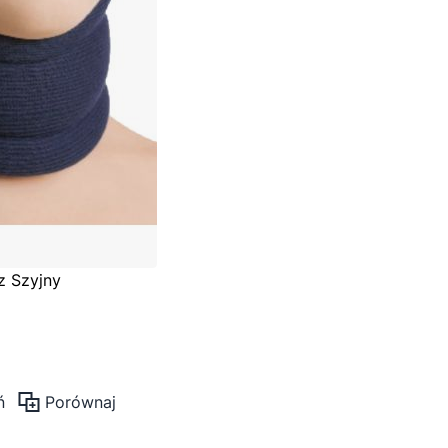
z Szyjny
ń
Porównaj