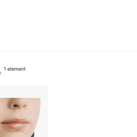
1
element
a