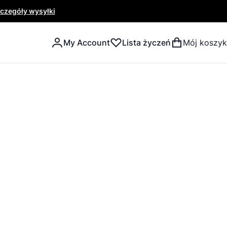
czegóły wysyłki
My Account
Lista życzeń
Mój koszyk
Search
Search