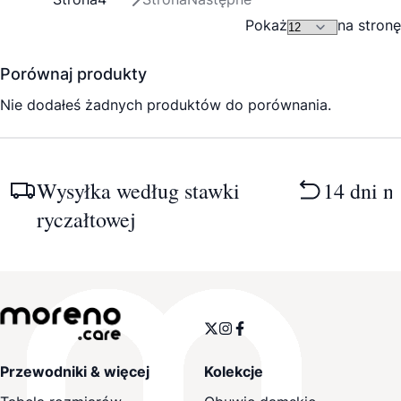
Pokaż
na stronę
Porównaj produkty
Nie dodałeś żadnych produktów do porównania.
Wysyłka według stawki
14 dni n
ryczałtowej
Przewodniki & więcej
Kolekcje