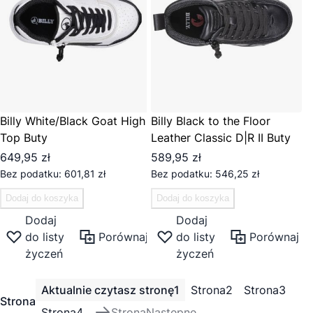
Billy White/Black Goat High
Billy Black to the Floor
Top Buty
Leather Classic D|R II Buty
649,95 zł
589,95 zł
601,81 zł
546,25 zł
Dodaj do koszyka
Dodaj do koszyka
Dodaj
Dodaj
do listy
Porównaj
do listy
Porównaj
życzeń
życzeń
Aktualnie czytasz stronę
1
Strona
2
Strona
3
Strona
Strona
4
Strona
Następne