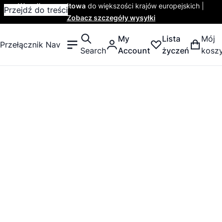
Wysyłka ryczałtowa
do większości krajów europejskich |
Przejdź do treści
Zobacz szczegóły wysyłki
My
Lista
Mój
Przełącznik Nav
Search
Account
życzeń
kosz