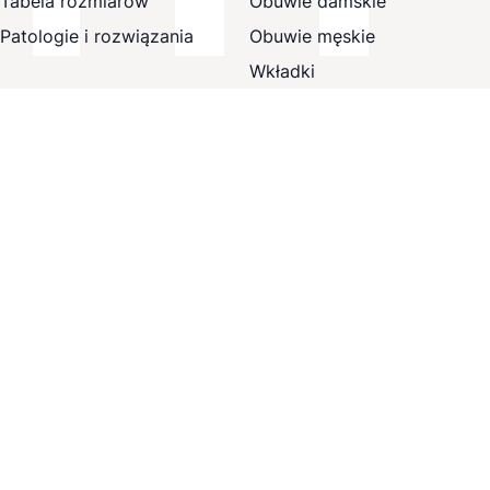
Tabela rozmiarów
Obuwie damskie
Patologie i rozwiązania
Obuwie męskie
Wkładki
Ortopedia
Terapia
Wyprzedaż
Obsługa klienta
Informacje prawne
Kontakt
Dane firmy
Często zadawane pytania
Regulamin
Status zamówienia
Prawo odstąpienia od
umowy
Śledzenie wysyłki
Polityka prywatności i
Koszty wysyłki & czas
plików cookie
transportu
Ustawienia plików cookie
Metody płatności