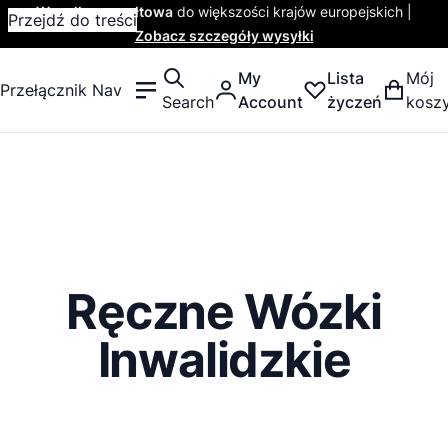
Wysyłka ryczałtowa
do większości krajów europejskich |
Przejdź do treści
Zobacz szczegóły wysyłki
My
Lista
Mój
Przełącznik Nav
Search
Account
życzeń
kosz
Ręczne Wózki
Inwalidzkie