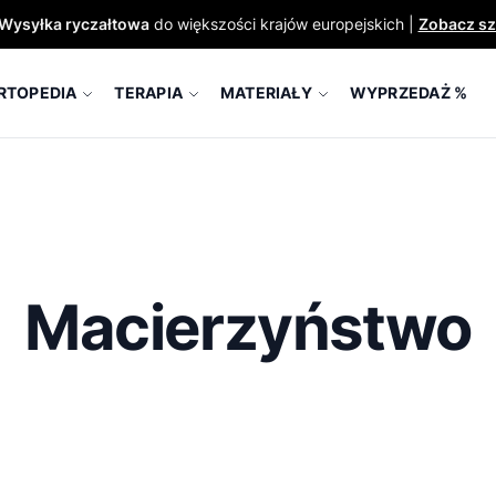
Wysyłka ryczałtowa
do większości krajów europejskich |
Zobacz sz
RTOPEDIA
TERAPIA
MATERIAŁY
WYPRZEDAŻ %
Macierzyństwo