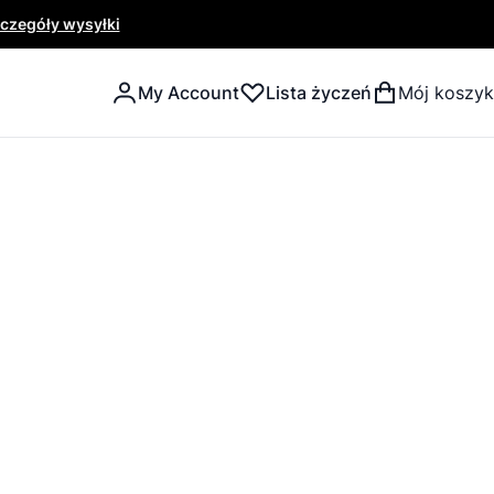
czegóły wysyłki
My Account
Lista życzeń
Mój koszyk
Search
Search