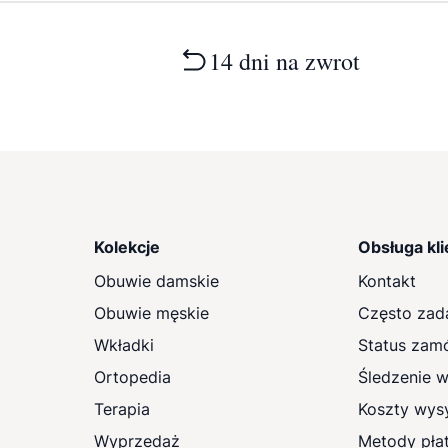
14 dni na zwrot
Kolekcje
Obsługa kli
Obuwie damskie
Kontakt
Obuwie męskie
Często zad
Wkładki
Status zam
Ortopedia
Śledzenie w
Terapia
Koszty wysy
Wyprzedaż
Metody pła